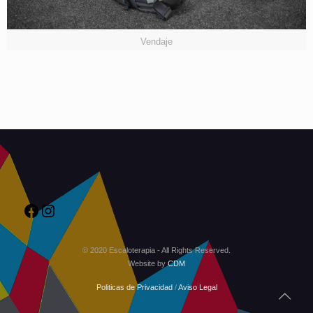
Vendaje
© 2020 Escaloterapia - All Rights Reserved.
Website by
CDM
Politicas de Privacidad
/
Aviso Legal